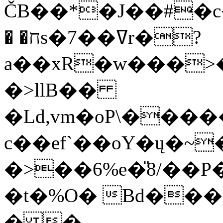
ČB��*�J��#�
� �חs�7��ߜr�?
a��xR�w���>
�>llB��
�Ld,vm�oP\��
c��ef`��oY�ų�
�>��6%e�̎8/��P
�t�%O� Bd���
� �