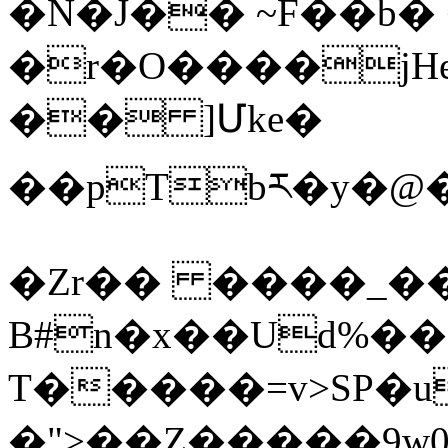
�N�J�� ~F��b�
�r�O����jH
�� ]Մke�
��pTbཪ�y�@
�Zr�� ����_��
B#n�x��Ud%�
T�����=v>SP�u
�">��Z�����9w0