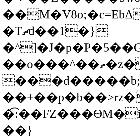
��M�V8o;�c=EbΔ
�Tޗd��1�}
�^]�J�p�P�5�
��o���^��ތ�z���L�6�~����~r
���d�����b;
��+��p�b��>rz�
�͡:��FZ���ѲM�i
��}