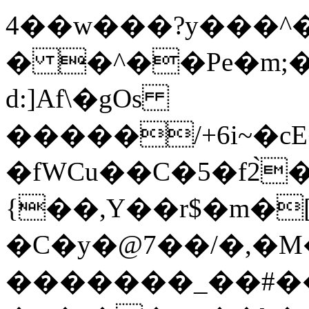
4��w���?y���
� �^��Pe�m;
d:]Af\�gOs
�����/+6i~�
�fWCu��C�5�f2̀
{��,Y��r$�m�
�C�y�@7��/�,�M
�������_��#����;���5I\ߜZ(&W