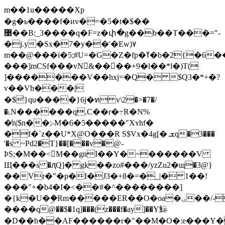
m��1u� ����Xp
�g�ь����f�иv�=�5�t�$��
޳��B:_3����q�F=z�փ�g��b��T���="-
�j.y�Sx�7�y��'�Ew)۷
m��@���ї�5;#U=�G�Z�fp�ߌ�b�2{�6���1�UmЪ�߅Ú���W�&̊AV�!
���]mCSf���vN򰪑&����+9�l��*l�)T(
]�������V��hxj=�Q� $Q3�*+�?
v��Vћ���|
�$̛}qu����}6j�ท v\2�>�7�/
�˪N������q.C��r�߹R�N%
�̒n|$n��;˶M�6�5�����"Xʏhf�
�f�`z��U*X@O���R S$Vx�4g[� ܫq�3���
'�s ~Pd2�T}��[���v�@-
ϷS;�M��<M��gnI��Y�~������V
Щ���s �ԯQ]� gk��zo#���/yzZu2�щ�3@}
��Vr�"�p�I�J3�+8�=�_|� 1��!
���"+�b4�I�<��#�^��������]
�{k�U�ۣ�Rm�����ER��O�oa�ۍ��/-
����q@��$�1q]���(z���f�ay]��Y䱈
�D��h��AF������r�"��M�O�:e���Y��