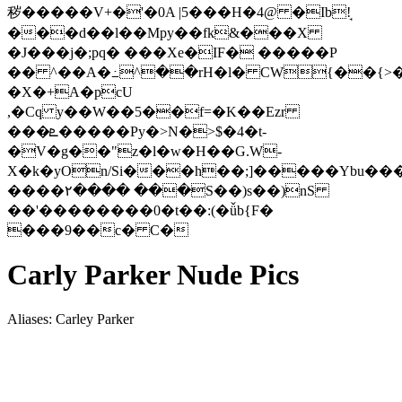
秽�����V+�'�0A |5���H�4@ �Ib!̘
���d��l��Mpy��fk&���X
�J���j�;pq� ���Xe�IF� �����P
�� ^��A�߸^��rH�l� CW{��{>�
�X�+A�pcU
,�Cq y��W��5��f=�K��Ezr
���ܧ�����Py�>N�>$�4�t-
�V�g��"z�l�w�H��G.W-
X�k�yOn/Si���h��;]�����Ybu���
����۲���� ���S��)s��)nS
��'��������0�t��:(�ǚb{F�
���9��c� C�
Carly Parker Nude Pics
Aliases: Carley Parker