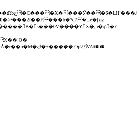
2f��F���b�?qܝ � 7e�խz
? D�����B�s���0V����YX�;u�q\ �?
2�C�\�8���Tj�5�>C���f�!6�[��H�I^@N���ߘ�1�$�Z�������9�[�s*�>��=��Ǎ�r��u�M�ك�+����� Op\VA��i��